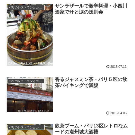
サンラザールで激辛料理・小四川
パリのレストランとカフェ
酒家で汗と涙の送別会
2015.07.11
香るジャスミン茶・パリ５区の飲
パリのレストランとカフェ
茶バイキングで満腹
2015.04.05
飲茶ブーム・パリ13区レトロなム
パリのレストランとカフェ
ードの潮州城大酒楼