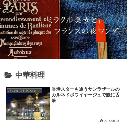
中華料理
香港スターも通うサンラザールの
パリのレストランとカフェ
カルネドボワイヤージュで鰻に舌
鼓
2015.09.08