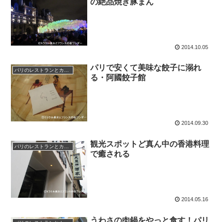
の絶品焼き豚まん
2014.10.05
パリで安くて美味な餃子に溺れ
パリのレストランとカフェ
る・阿國餃子館
2014.09.30
観光スポットど真ん中の香港料理
パリのレストランとカフェ
で癒される
2014.05.16
うわさの肉鍋をやっと食す！パリ