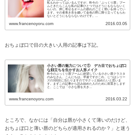
私もわかってはいるんですが、昨今の「ぷっくり唇」ブー
ムときたらこんな私の記事ひとつではどうにもならないく
らいの、押し寄せるオームの群れのごとく勢いを持ってい
ます。その者青き衣を纏いて金色の野に降り立ってもらわ
ないとどうにもならないわけです。...
www.francenoyoru.com
2016.03.05
おちょぼ口で目の大きい人用の記事は下記。
小さい唇の魅力について① デカ目でおちょぼ口
な顔立ちを生かすお人形メイク
昨今のぷっくり唇ブームに絶望している小さい唇クラスタ
のみなさん、こんにちは。早速ですがこれ、じつはシリー
ズの3回目に当たりますのでサクッと始めたいと思いま
す。まずこの記事から読み始めた人のために前置きします
と、ここでは「小さな唇を大き...
www.francenoyoru.com
2016.03.22
ところで、なかには「自分は唇が小さくて薄いのだけど、
おちょぼ口と薄い唇のどちらが適用されるのか？」と迷う