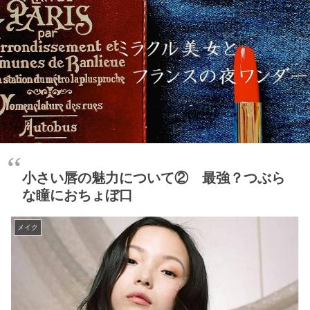
小さい唇の魅力について② 最強？つぶら
な瞳におちょぼ口
メイク