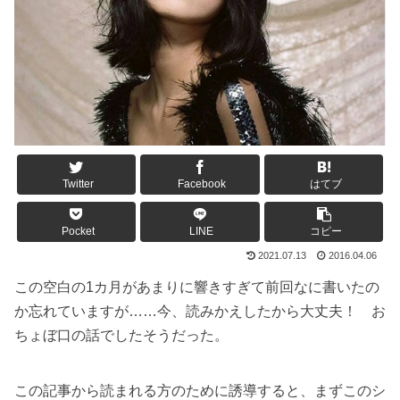
Twitter
Facebook
はてブ
Pocket
LINE
コピー
2021.07.13
2016.04.06
この空白の1カ月があまりに響きすぎて前回なに書いたの
か忘れていますが……今、読みかえしたから大丈夫！ お
ちょぼ口の話でしたそうだった。
この記事から読まれる方のために誘導すると、まずこのシ