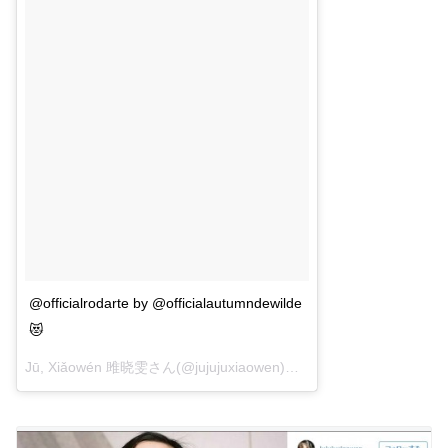
@officialrodarte by @officialautumndewilde
😻
Jū, Xiǎowén 雎晓雯さん(@jujujuxiaowen)が投稿した写真 –
2016 1