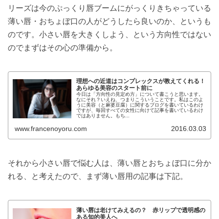
リーズは今のぷっくり唇ブームにがっくりきちゃっている
薄い唇・おちょぼ口の人がどうしたら良いのか、というも
のです。小さい唇を大きくしよう、という方向性ではない
のでまずはその心の準備から。
理想への近道はコンプレックスが教えてくれる！
あらゆる美容のスタート前に
今日は「方向性の見定め方」について書こうと思います。
なにそれ？いえね、つまりこういうことです。私はこのよ
うに美容（と麻婆豆腐）に関するブログを書いているわけ
ですが、毎回すべての女性に向けて記事を書いているわけ
ではありません。もち...
www.francenoyoru.com
2016.03.03
それから小さい唇で悩む人は、薄い唇とおちょぼ口に分か
れる、と考えたので、まず薄い唇用の記事は下記。
薄い唇は老けてみえるの？ 赤リップで透明感の
ある知的美人へ