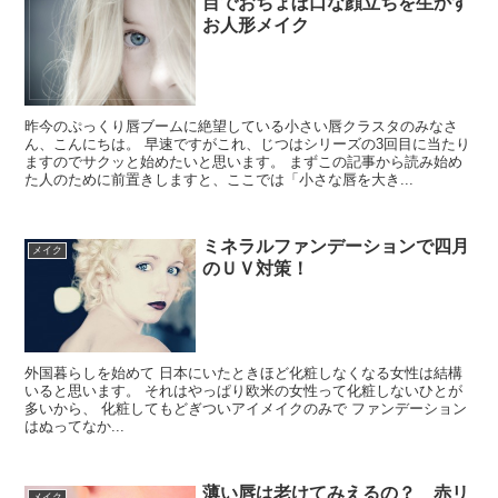
目でおちょぼ口な顔立ちを生かす
お人形メイク
昨今のぷっくり唇ブームに絶望している小さい唇クラスタのみなさ
ん、こんにちは。 早速ですがこれ、じつはシリーズの3回目に当たり
ますのでサクッと始めたいと思います。 まずこの記事から読み始め
た人のために前置きしますと、ここでは「小さな唇を大き...
ミネラルファンデーションで四月
メイク
のＵＶ対策！
外国暮らしを始めて 日本にいたときほど化粧しなくなる女性は結構
いると思います。 それはやっぱり欧米の女性って化粧しないひとが
多いから、 化粧してもどぎついアイメイクのみで ファンデーション
はぬってなか...
薄い唇は老けてみえるの？ 赤リ
メイク