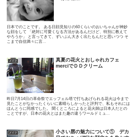
日本でのことです。 ある日顔見知りの60くらいのおいちゃんが神妙
な顔をして 「絶対に可愛くなる方法があるんだけど、特別に教えて
やろうか」 と言ってきて、ずいぶん大きく出たもんだと思いつつ そ
こまで自信満々に言...
真夏の花火とおしゃれカフェ
メイク
merciでＤＤクリーム
昨日7月14日の革命祭でエッフェル塔で打ちあげられる花火は今まで
見たことがなかったくらいに素晴らしかったと評判で、私もそれには
ほんとうに同感でした。 聞くところによると花火師は日本人だとの
ことですが、日本の花火とはまた趣の違うワールドミュ...
小さい唇の魅力について① デカ
メイク