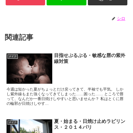
シロ
関連記事
目指せぷるぷる・敏感な唇の紫外
メイク
線対策
今週は短かった夏がちょっとだけ戻ってきて、半袖でも平気。 しか
し紫外線もまた強くなってきてしまった……困った…… ところで唇
って、なんだか一番日焼けしやすいと思いませんか？ 私はとくに唇
の輪郭が日焼けしやす...
夏・始まる・日焼け止めラビリン
メイク
ス・２０１４パリ