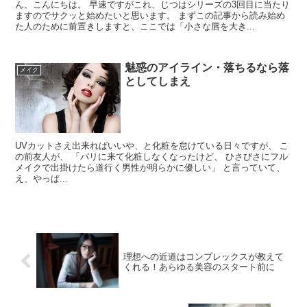
ん、こんにちは。 早速ですがこれ、じつはシリーズの3回目に当たり
ますのでサクッと始めたいと思います。 まずこの記事から読み始め
た人のために前置きしますと、ここでは「小さな唇を大き...
魅惑のアイライン・落ちるなら落
メイク
としてしまえ
UVカットさえ出来ればいいや、と化粧を怠けている日々ですが、 こ
の前友人が、 「パリに来て化粧しなくなったけど、 ひさびさにフル
メイクで出掛けたら道行く男性が明らかに優しい」 と言っていて、
え、やっぱ...
理想への近道はコンプレックスが教えて
くれる！あらゆる美容のスタート前に