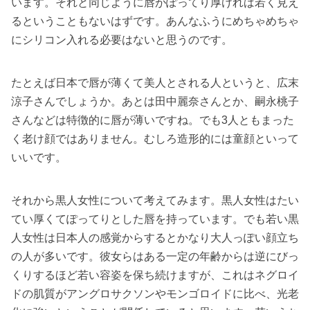
います。それと同じように唇がぽってり厚ければ若く見え
るということもないはずです。あんなふうにめちゃめちゃ
にシリコン入れる必要はないと思うのです。
たとえば日本で唇が薄くて美人とされる人というと、広末
涼子さんでしょうか。あとは田中麗奈さんとか、嗣永桃子
さんなどは特徴的に唇が薄いですね。でも3人ともまった
く老け顔ではありません。むしろ造形的には童顔といって
いいです。
それから黒人女性について考えてみます。黒人女性はたい
てい厚くてぽってりとした唇を持っています。でも若い黒
人女性は日本人の感覚からするとかなり大人っぽい顔立ち
の人が多いです。彼女らはある一定の年齢からは逆にびっ
くりするほど若い容姿を保ち続けますが、これはネグロイ
ドの肌質がアングロサクソンやモンゴロイドに比べ、光老