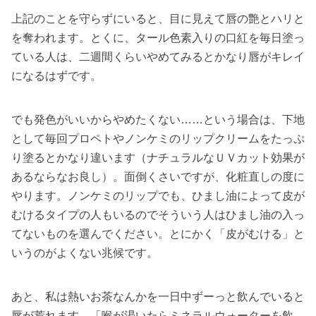
上記のことを守らずにいると、目に見えて唇の艶とハリと
を奪われます。とくに、タール色素入りの口紅を毎日塗っ
ている人は、二週間くらいやめてみるとかなり唇がキレイ
になるはずです。
でも発色がいいからやめたくない……という場合は、下地
として毎回プロペトやノンケミのリップクリームをたっぷ
り塗るとかなり違います（ナチュラルなＵＶカット効果が
あるならなお良し）。面倒くさいですが、化粧直しの度に
やります。ノンケミのリップでも、ひまし油によって皮が
むけるタイプの人もいるのでそういう人はひまし油の入っ
てないものを選んでください。とにかく「皮がむける」と
いうのがよくない兆候です。
あと、私は熱いお茶なんかを一日中ずーっと飲んでいると
唇が荒れます。「喉が渇いたらミネラルウォーターを飲