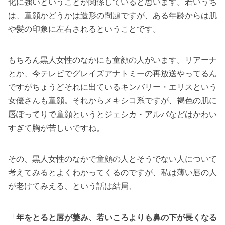
化に強いということが関係していると思います。若いうち
は、童顔かどうかは造形の問題ですが、ある年齢からは肌
や髪の印象に左右されるということです。
もちろん黒人女性のなかにも童顔の人がいます。リアーナ
とか、今テレビでグレイズアナトミーの再放送やってるん
ですがちょうどそれに出ているキンバリー・エリスという
女優さんも童顔。それからメキシコ系ですが、褐色の肌に
唇ぽってりで童顔というとジェシカ・アルバなどはかわい
すぎて胸が苦しいですね。
その、黒人女性のなかで童顔の人とそうでない人について
考えてみるとよくわかってくるのですが、私は薄い唇の人
が老けてみえる、という話は結局、
「
年をとると唇が萎み、若いころよりも鼻の下が長くなる