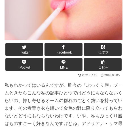
Twitter
Facebook
はてブ
Pocket
LINE
コピー
2021.07.13
2016.03.05
私もわかってはいるんですが、昨今の「ぷっくり唇」ブー
ムときたらこんな私の記事ひとつではどうにもならないく
らいの、押し寄せるオームの群れのごとく勢いを持ってい
ます。その者青き衣を纏いて金色の野に降り立ってもらわ
ないとどうにもならないわけです。いや、私もぷっくり唇
はものすごーく好きなんですけどね。アドリアナ・リマ最