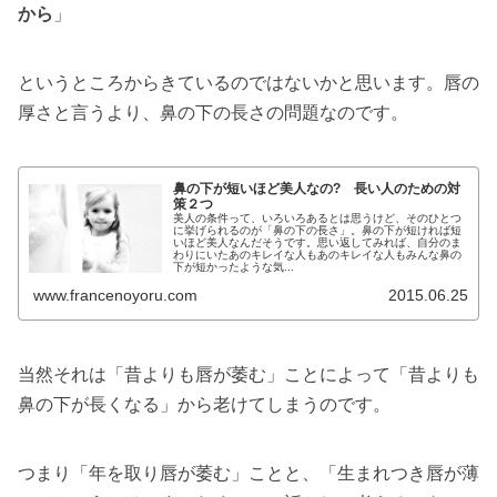
から
」
というところからきているのではないかと思います。唇の
厚さと言うより、鼻の下の長さの問題なのです。
鼻の下が短いほど美人なの? 長い人のための対
策２つ
美人の条件って、いろいろあるとは思うけど、そのひとつ
に挙げられるのが「鼻の下の長さ」。鼻の下が短ければ短
いほど美人なんだそうです。思い返してみれば、自分のま
わりにいたあのキレイな人もあのキレイな人もみんな鼻の
下が短かったような気...
www.francenoyoru.com
2015.06.25
当然それは「昔よりも唇が萎む」ことによって「昔よりも
鼻の下が長くなる」から老けてしまうのです。
つまり「年を取り唇が萎む」ことと、「生まれつき唇が薄