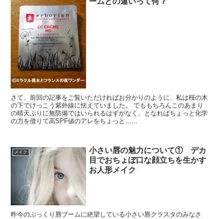
ームとの違いって何？
さて、前回の記事をご覧いただければお分かりのように、私は桜の木
の下でけっこう紫外線に怯えていました。 でももちろんこのあまり
の晴天ぶりに無防備ではいられるはずがなく、となればちょっと化学
の力を借りて高SPF値のアレをちょっと…...
小さい唇の魅力について① デカ
メイク
目でおちょぼ口な顔立ちを生かす
お人形メイク
昨今のぷっくり唇ブームに絶望している小さい唇クラスタのみなさ