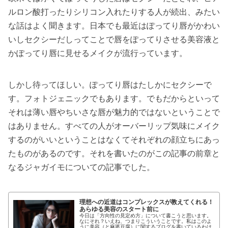
ルロン酸打ったりシリコン入れたりする人が続出、みたい
な話はよく聞きます。日本でも最近はぽってり唇がかわい
いしセクシーだしってことで唇をぽってりさせる美容液と
かぽってり唇に見せるメイクが流行っています。
しかし待ってほしい。ぽってり唇はたしかにセクシーで
す。フォトジェニックでもあります。でもだからといって
それは薄い唇やちいさな唇が魅力的ではないということで
はありません。すべての人がオーバーリップ気味にメイク
するのがいいということはなくてそれぞれの顔立ちにあっ
たものがあるのです。それを書いたのがこの記事の前章と
なるジャガイモについての記事でした。
理想への近道はコンプレックスが教えてくれる！
あらゆる美容のスタート前に
今日は「方向性の見定め方」について書こうと思います。
なにそれ？いえね、つまりこういうことです。私はこのよ
うに美容（と麻婆豆腐）に関するブログを書いているわけ