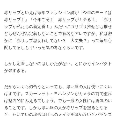
赤リップといえば毎年ファッション誌が「今年のモードは
赤リップ！」「今年こそ！ 赤リップがキテる！」「赤リ
ップが私たちの新定番！」みたいにゴリゴリ推せども推せ
どもぜんぜん定着しないことで有名なアレですが、私は密
かに「赤リップ息切れしてない？ 大丈夫？」って毎年心
配してるしもういっそ気の毒なくらいです。
しかし定着しないのはしかたがない。とにかくインパクト
が強すぎる。
だからいくら似合うといっても、厚い唇の人は使いにくい
はずです。スカーレット・ヨハンソンがカメラの前で塗れ
ば魅力的にみえるでしょう。でも一般の女性には勇気のい
ることです。しかも厚い唇の人が赤リップを塗るとなる
と、たいていの場合は目元のメイクを薄めないとバランス