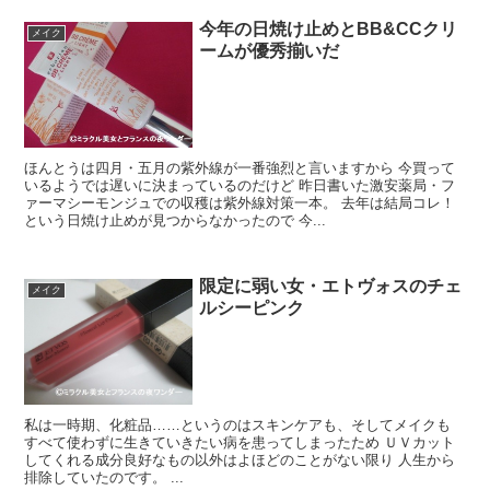
今年の日焼け止めとBB&CCクリ
メイク
ームが優秀揃いだ
ほんとうは四月・五月の紫外線が一番強烈と言いますから 今買って
いるようでは遅いに決まっているのだけど 昨日書いた激安薬局・フ
ァーマシーモンジュでの収穫は紫外線対策一本。 去年は結局コレ！
という日焼け止めが見つからなかったので 今...
限定に弱い女・エトヴォスのチェ
メイク
ルシーピンク
私は一時期、化粧品……というのはスキンケアも、そしてメイクも
すべて使わずに生きていきたい病を患ってしまったため ＵＶカット
してくれる成分良好なもの以外はよほどのことがない限り 人生から
排除していたのです。 ...