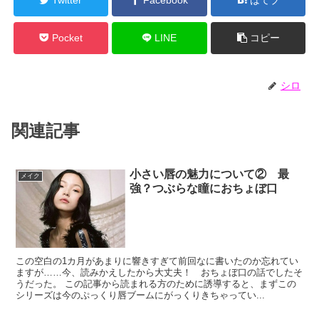
Pocket
LINE
コピー
シロ
関連記事
小さい唇の魅力について② 最
メイク
強？つぶらな瞳におちょぼ口
この空白の1カ月があまりに響きすぎて前回なに書いたのか忘れてい
ますが……今、読みかえしたから大丈夫！ おちょぼ口の話でしたそ
うだった。 この記事から読まれる方のために誘導すると、まずこの
シリーズは今のぷっくり唇ブームにがっくりきちゃってい...