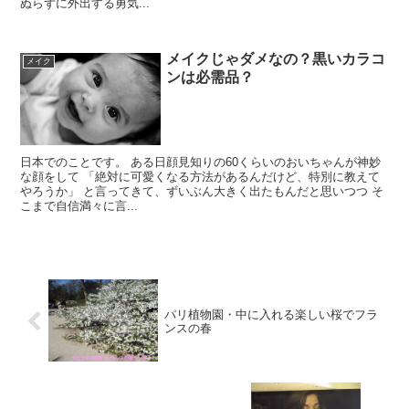
ぬらずに外出する勇気...
メイクじゃダメなの？黒いカラコ
メイク
ンは必需品？
日本でのことです。 ある日顔見知りの60くらいのおいちゃんが神妙
な顔をして 「絶対に可愛くなる方法があるんだけど、特別に教えて
やろうか」 と言ってきて、ずいぶん大きく出たもんだと思いつつ そ
こまで自信満々に言...
パリ植物園・中に入れる楽しい桜でフラ
ンスの春