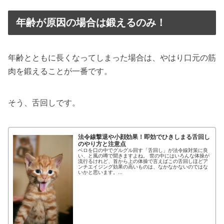
年齢が原因の場合は鍛えるのみ！
年齢とともに長くなってしまった場合は、やはり口元の筋
肉を鍛えることが一番です。
そう、舌回しです。
法令線撃退や小顔効果！即効でひきしまる舌回し
のやり方と注意点
ベロを口の中でグルグル回す「舌回し」が法令線対策に良
い、と風の噂で聞きますよね。 世の中にはいろんな体操が
流行るけれど、首から上の体操で言えばこの舌回しほどア
ンチエイジング効果の高いものは、なかなかないのではな
いかと思います。...