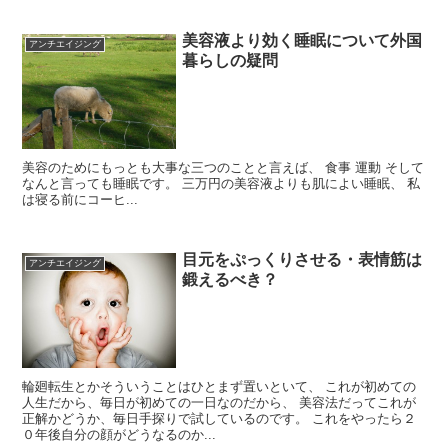
美容液より効く睡眠について外国
アンチエイジング
暮らしの疑問
美容のためにもっとも大事な三つのことと言えば、 食事 運動 そして
なんと言っても睡眠です。 三万円の美容液よりも肌によい睡眠、 私
は寝る前にコーヒ...
目元をぷっくりさせる・表情筋は
アンチエイジング
鍛えるべき？
輪廻転生とかそういうことはひとまず置いといて、 これが初めての
人生だから、毎日が初めての一日なのだから、 美容法だってこれが
正解かどうか、毎日手探りで試しているのです。 これをやったら２
０年後自分の顔がどうなるのか...