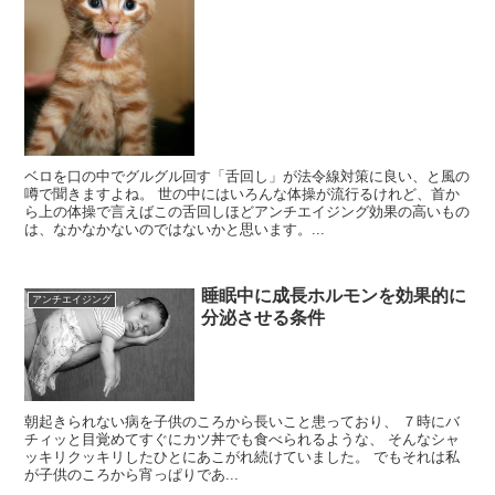
ベロを口の中でグルグル回す「舌回し」が法令線対策に良い、と風の
噂で聞きますよね。 世の中にはいろんな体操が流行るけれど、首か
ら上の体操で言えばこの舌回しほどアンチエイジング効果の高いもの
は、なかなかないのではないかと思います。...
睡眠中に成長ホルモンを効果的に
アンチエイジング
分泌させる条件
朝起きられない病を子供のころから長いこと患っており、 ７時にバ
チィッと目覚めてすぐにカツ丼でも食べられるような、 そんなシャ
ッキリクッキリしたひとにあこがれ続けていました。 でもそれは私
が子供のころから宵っぱりであ...