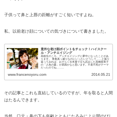
子供って鼻と上唇の距離がすごく短いですよね。
私、以前老け顔についての気づきについて書きました。
意外な老け顔ポイントをチェック！ハイスクー
ル・アンチエイジング
高校生のころ、アンチエイジングに夢中になったことがあ
ります。 青春真っ盛りなのにいったいどうして……と振り
返ってみれば、おそらく古本屋で立ち読みした高橋留美子
の「人魚の森」が原因かなと思います。不老不死がテーマ
だったのでね……...
www.francenoyoru.com
2014.05.21
その記事とこれも直結しているのですが、年を取ると人間
はたるんできます。
当然、口元・鼻の下も年齢とともにたるみにより間のびし