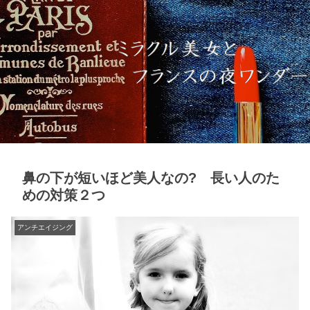
鼻の下が短いほど美人なの? 長い人のた
めの対策２つ
アンチエイジング