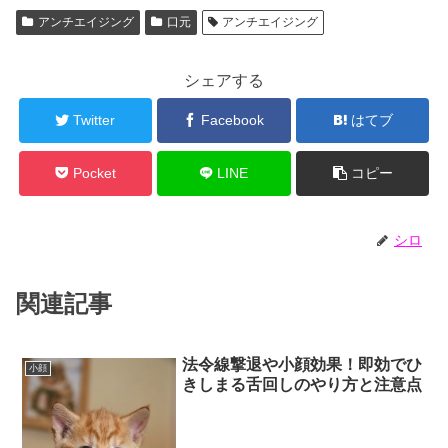
アンチエイジング
口元
アンチエイジング
シェアする
Twitter
Facebook
はてブ
Pocket
LINE
コピー
シロ
関連記事
法令線撃退や小顔効果！即効でひ
小顔
きしまる舌回しのやり方と注意点