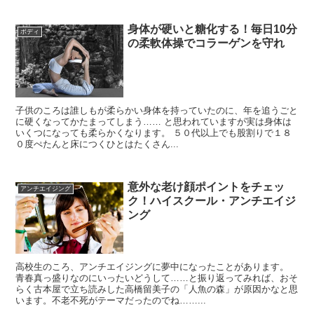
身体が硬いと糖化する！毎日10分
ボディ
の柔軟体操でコラーゲンを守れ
子供のころは誰しもが柔らかい身体を持っていたのに、年を追うごと
に硬くなってかたまってしまう…… と思われていますが実は身体は
いくつになっても柔らかくなります。 ５０代以上でも股割りで１８
０度ぺたんと床につくひとはたくさん...
意外な老け顔ポイントをチェッ
アンチエイジング
ク！ハイスクール・アンチエイジ
ング
高校生のころ、アンチエイジングに夢中になったことがあります。
青春真っ盛りなのにいったいどうして……と振り返ってみれば、おそ
らく古本屋で立ち読みした高橋留美子の「人魚の森」が原因かなと思
います。不老不死がテーマだったのでね……...