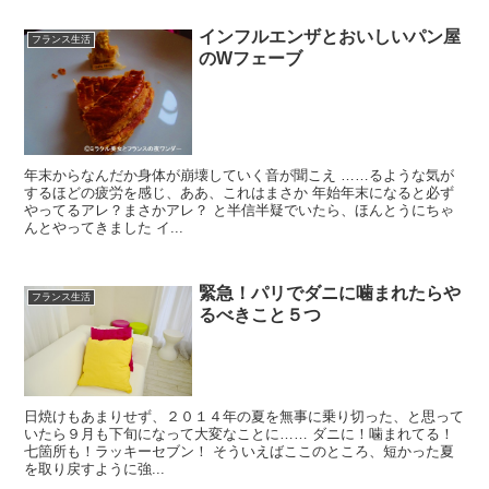
インフルエンザとおいしいパン屋
フランス生活
のWフェーブ
年末からなんだか身体が崩壊していく音が聞こえ ……るような気が
するほどの疲労を感じ、ああ、これはまさか 年始年末になると必ず
やってるアレ？まさかアレ？ と半信半疑でいたら、ほんとうにちゃ
んとやってきました イ...
緊急！パリでダニに噛まれたらや
フランス生活
るべきこと５つ
日焼けもあまりせず、２０１４年の夏を無事に乗り切った、と思って
いたら９月も下旬になって大変なことに…… ダニに！噛まれてる！
七箇所も！ラッキーセブン！ そういえばここのところ、短かった夏
を取り戻すように強...