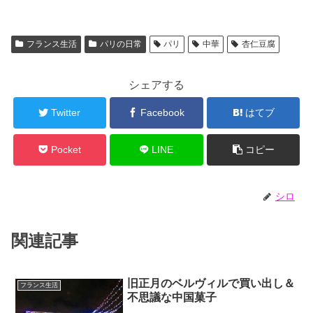
フランス生活
パリの日常
パリ
中華
杏仁豆腐
シェアする
Twitter
Facebook
はてブ
Pocket
LINE
コピー
シロ
関連記事
旧正月のベルヴィルで買い出し＆
フランス生活
不思議な中国菓子