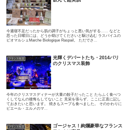
今週寝不足だったから肌の調子がちょっと悪い気がする…… などと
思った日曜日には、どうか助けてくださいと駆け込む ラスパイユの
ビオマルシェMarche Biologique Raspail。 ただでさ...
光輝くデパートたち・2014パリ
フランス生活
のクリスマス装飾
今年のクリスマスディナーが大量の餃子だったこと たらふく食べつ
くしてなんの後悔もしてないこと 見栄を張らず、ここに正直に記し
ておきたいと思います。 焼きもスープも食べました。 そのかわりに
ピエール・エルメのマ...
ゴージャス！絢爛豪華なフランス
フランス生活