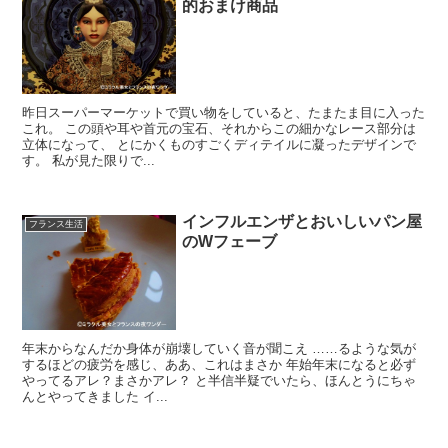
的おまけ商品
昨日スーパーマーケットで買い物をしていると、たまたま目に入った
これ。 この頭や耳や首元の宝石、それからこの細かなレース部分は
立体になって、 とにかくものすごくディテイルに凝ったデザインで
す。 私が見た限りで...
インフルエンザとおいしいパン屋
フランス生活
のWフェーブ
年末からなんだか身体が崩壊していく音が聞こえ ……るような気が
するほどの疲労を感じ、ああ、これはまさか 年始年末になると必ず
やってるアレ？まさかアレ？ と半信半疑でいたら、ほんとうにちゃ
んとやってきました イ...