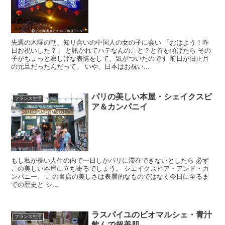
先週の木曜の朝、知り合いの中国人の女の子に会い 「おはよう！昨
日お祝いした？」 と訊かれてハテなんのこと？と首を傾げたら その
子がちょっと寂しげな表情をして、気がついたのです 前日が旧正月
の元旦だったんだって。 いや、日本はお祝い...
パリの美しい本屋・シェイクスピ
フランス生活
ア＆カンパニイ
もし私が長い人生の内で一日しかパリに滞在できないとしたら 必ず
この美しい本屋に立ち寄るでしょう。 シェイクスピア・アンド・カ
ンパニー。 この書店の美しさは表層的なものではなく今日に至るま
での歴史と シ...
ラスパイユのビオマルシェ・青汁
フランス生活
飲んで超美肌