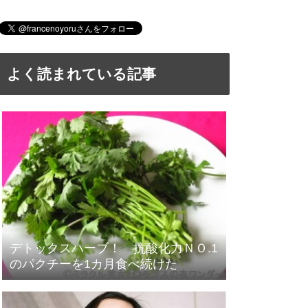
よく読まれている記事
デトックスハーブ！ 抗酸化力ＮＯ.1
のパクチーを1カ月食べ続けた