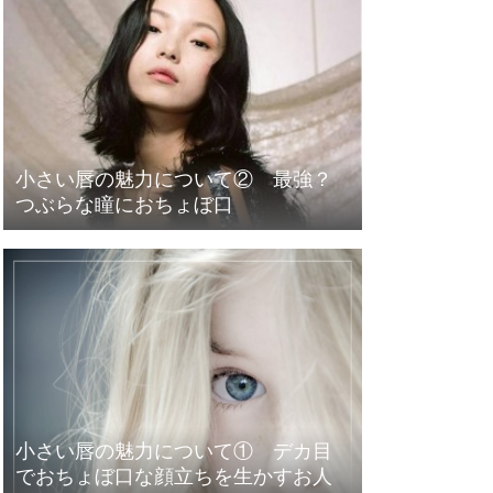
小さい唇の魅力について② 最強？
つぶらな瞳におちょぼ口
小さい唇の魅力について① デカ目
でおちょぼ口な顔立ちを生かすお人