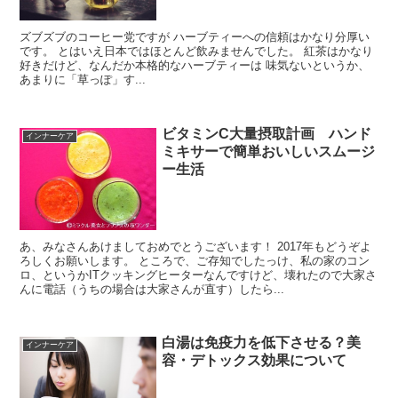
ズブズブのコーヒー党ですが ハーブティーへの信頼はかなり分厚い
です。 とはいえ日本ではほとんど飲みませんでした。 紅茶はかなり
好きだけど、なんだか本格的なハーブティーは 味気ないというか、
あまりに「草っぽ」す...
ビタミンC大量摂取計画 ハンド
インナーケア
ミキサーで簡単おいしいスムージ
ー生活
あ、みなさんあけましておめでとうございます！ 2017年もどうぞよ
ろしくお願いします。 ところで、ご存知でしたっけ、私の家のコン
ロ、というかITクッキングヒーターなんですけど、壊れたので大家さ
んに電話（うちの場合は大家さんが直す）したら...
白湯は免疫力を低下させる？美
インナーケア
容・デトックス効果について