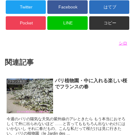
Twitter
Facebook
はてブ
Pocket
LINE
コピー
シロ
関連記事
パリ植物園・中に入れる楽しい桜
フランス生活
でフランスの春
今週のパリの陽気な天気の紫外線のアレときたら もう本当におそろ
しくて外に出られないほど ……と言ってももちろん出ないわけには
いかないし それに春だもの、こんな私だって桜だけは見に行きた
い。 パリの植物園（le Jardin des ...