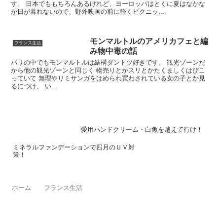
す。 日本でももちろんあるけれど、ヨーロッパはとくに夏はなかな
か日が暮れないので、野外映画の前に軽くピクニッ...
モンマルトルのアメリカフェと編
フランス生活
み物中毒の話
パリの中でもモンマルトルは結構ダントツ好きです。 観光ゾーンだ
から他の観光ゾーンと同じく 物売りとかスリとかたくましくはびこ
っていて 無理やりミサンガをはめられ買わされている女の子とか見
るにつけ、 い...
愛用ハンドクリーム・白魚を越えて行け！
ミネラルファンデーションで四月のＵＶ対
策！
ホーム
フランス生活