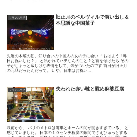
旧正月のベルヴィルで買い出し＆
フランス生活
不思議な中国菓子
先週の木曜の朝、知り合いの中国人の女の子に会い 「おはよう！昨
日お祝いした？」 と訊かれてハテなんのこと？と首を傾げたら その
子がちょっと寂しげな表情をして、気がついたのです 前日が旧正月
の元旦だったんだって。 いや、日本はお祝い...
失われた赤い靴と慰め麻婆豆腐
フランス生活
以前から、 パリのメトロは電車とホームの間が開きすぎている、 と
感じていました。 日本の１０センチ程度の隙間でさえひゅっとする