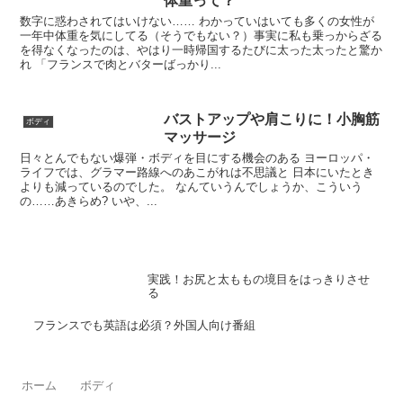
体重って？
数字に惑わされてはいけない…… わかっていはいても多くの女性が
一年中体重を気にしてる（そうでもない？）事実に私も乗っからざる
を得なくなったのは、やはり一時帰国するたびに太った太ったと驚か
れ 「フランスで肉とバターばっかり...
バストアップや肩こりに！小胸筋
ボディ
マッサージ
日々とんでもない爆弾・ボディを目にする機会のある ヨーロッパ・
ライフでは、グラマー路線へのあこがれは不思議と 日本にいたとき
よりも減っているのでした。 なんていうんでしょうか、こういう
の……あきらめ? いや、...
実践！お尻と太ももの境目をはっきりさせ
る
フランスでも英語は必須？外国人向け番組
ホーム
ボディ