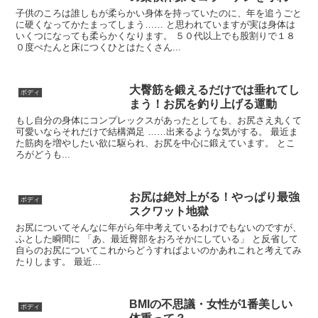
子供のころは誰しもが柔らかい身体を持っていたのに、年を追うごと
に硬くなってかたまってしまう…… と思われていますが実は身体は
いくつになっても柔らかくなります。 ５０代以上でも股割りで１８
０度ぺたんと床につくひとはたくさん...
大臀筋を鍛えるだけでは垂れてし
ボディ
まう！お尻を釣り上げる運動
もし自分の身体にコンプレックスがあったとしても、お尻さえ丸くて
可愛いならそれだけで結構満足 ……出来るような気がする。 最近ま
た筋肉を増やしたい欲に駆られ、お尻を中心に鍛えています。 とこ
ろがどうも...
お尻は絶対上がる！やっぱり最強
ボディ
スクワット地獄
お尻についてそんなに年がら年中考えているわけでもないのですが、
ふとした瞬間に 「あ、最近臀部をおろそかにしている」 と反省して
自らのお尻についてこれからどうすればよいのかあれこれと考えてみ
たりします。 最近...
BMIの不思議・女性が1番美しい
ボディ