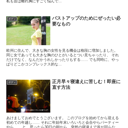
私も昔は離れ胸にすごく悩んで...
バストアップのためにぜったい必
ボディ
要なもの
欧州に住んで、大きな胸の女性を見る機会は格段に増加しました。
同じ女であっても大きな胸のひとがいるとつい見ちゃったり、 それ
だけでなく、なんだかうれしかったりもする…… でも同時に、やっ
ぱりどこかコンプレックス的な...
正月早々寝違えに苦しむ！即座に
ボディ
直す方法
あけましておめでとうございます。 このブログを始めてから迎える
初めての年越し…… それに年始年末いろいろと会合やらパーティー
やら…… と、思ったら30日の朝から、突然の寝違えで首が回らな