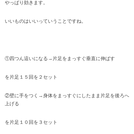
やっぱり効きます。
いいものはいいっていうことですね。
①四つん這いになる→片足をまっすぐ垂直に伸ばす
を片足１５回を２セット
②壁に手をつく→身体をまっすぐにしたまま片足を後ろへ
上げる
を片足１０回を３セット