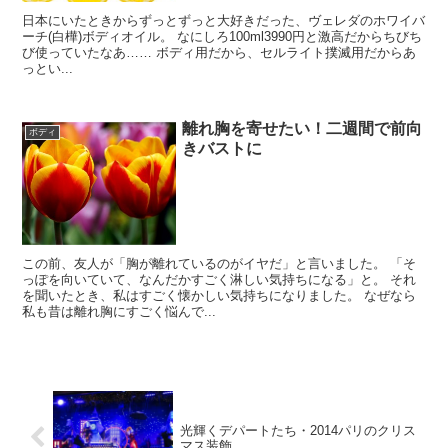
日本にいたときからずっとずっと大好きだった、ヴェレダのホワイバ
ーチ(白樺)ボディオイル。 なにしろ100ml3990円と激高だからちびち
び使っていたなあ…… ボディ用だから、セルライト撲滅用だからあ
っとい...
離れ胸を寄せたい！二週間で前向
ボディ
きバストに
この前、友人が「胸が離れているのがイヤだ」と言いました。 「そ
っぽを向いていて、なんだかすごく淋しい気持ちになる」と。 それ
を聞いたとき、私はすごく懐かしい気持ちになりました。 なぜなら
私も昔は離れ胸にすごく悩んで...
光輝くデパートたち・2014パリのクリス
マス装飾