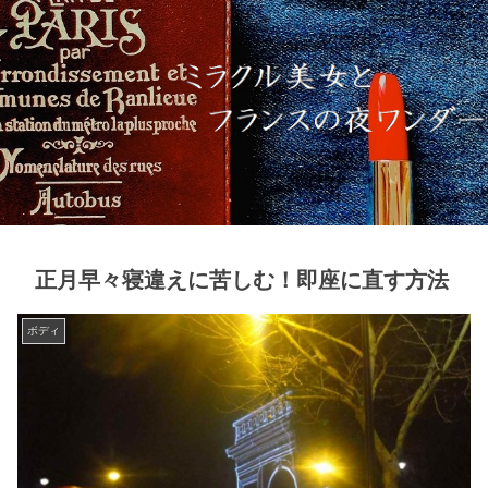
正月早々寝違えに苦しむ！即座に直す方法
ボディ