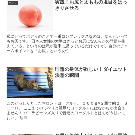
実践！お尻と太ももの境目をはっ
ボディ
きりさせる
私にとってボディのことで一番コンプレックスなのは、なんといって
もお尻です。 日本人女性の大半はきっとお尻になんらかの問題を抱
えている、というのは私が勝手に思っているだけですが、自分のチャ
ームポイントを「お尻」という女性...
理想の身体が欲しい！ダイエット
ボディ
決意の瞬間
このどっしりとしたマロン・ヨーグルト。 １６０ｇ×２瓶で約２．８
ユーロ。 ここまでのっぺりと濃厚なヨーグルトにはなかなか出会え
ません！ バニラビーンズ入りで普通のヨーグルトとはちがう甘いに
おい、 瓶底...