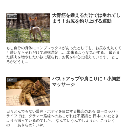
大臀筋を鍛えるだけでは垂れてし
ボディ
まう！お尻を釣り上げる運動
もし自分の身体にコンプレックスがあったとしても、お尻さえ丸くて
可愛いならそれだけで結構満足 ……出来るような気がする。 最近ま
た筋肉を増やしたい欲に駆られ、お尻を中心に鍛えています。 とこ
ろがどうも...
バストアップや肩こりに！小胸筋
ボディ
マッサージ
日々とんでもない爆弾・ボディを目にする機会のある ヨーロッパ・
ライフでは、グラマー路線へのあこがれは不思議と 日本にいたとき
よりも減っているのでした。 なんていうんでしょうか、こういう
の……あきらめ? いや、...