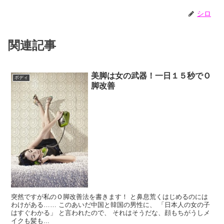
シロ
関連記事
美脚は女の武器！一日１５秒でＯ
ボディ
脚改善
突然ですが私のＯ脚改善法を書きます！ と鼻息荒くはじめるのには
わけがある…… このあいだ中国と韓国の男性に、 「日本人の女の子
はすぐわかる」 と言われたので、 それはそうだな、顔もちがうしメ
イクも髪も...