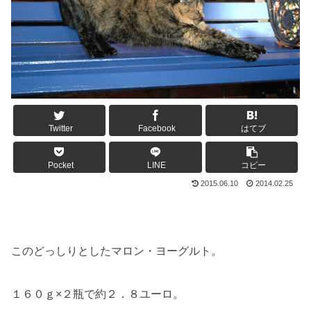
Twitter
Facebook
はてブ
Pocket
LINE
コピー
2015.06.10
2014.02.25
このどっしりとしたマロン・ヨーグルト。
１６０ｇ×２瓶で約２．８ユーロ。