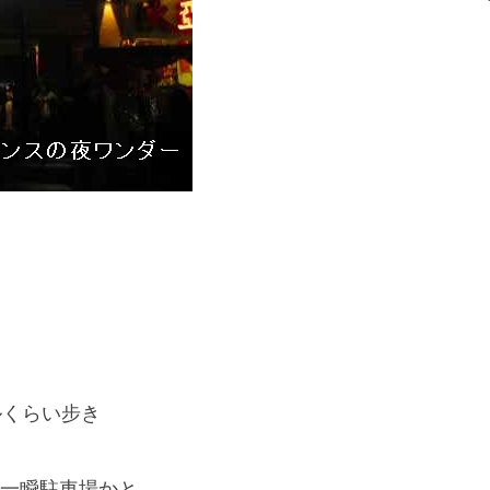
ルくらい步き
一瞬駐車場かと