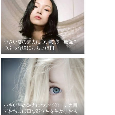
小さい唇の魅力について② 最強？
つぶらな瞳におちょぼ口
小さい唇の魅力について① デカ目
でおちょぼ口な顔立ちを生かすお人