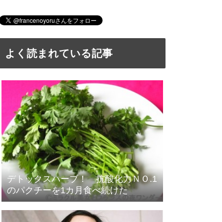
よく読まれている記事
デトックスハーブ！ 抗酸化力ＮＯ.1
のパクチーを1カ月食べ続けた