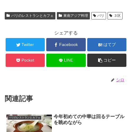
パリのレストランとカフェ
東南アジア料理
パリ
３区
シェアする
Twitter
Facebook
はてブ
Pocket
LINE
コピー
シロ
関連記事
今年初めての中華は回るテーブル
パリのレストランとカフェ
を眺めながら