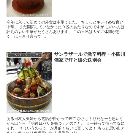
今年に入って初めての外食は中華でした。 ちょっとキレイめな良い
中華。 まだ開拓していなかった９区のあたりなのですが このへんは
評判のよい中華がたくさんあります。 この日私は大変に体調が悪
く、はっきり言って ...
サンラザールで激辛料理・小四川
パリのレストランとカフェ
酒家で汗と涙の送別会
ある日友人夫婦から電話が掛かって来て ひさしぶりだなーと思いな
がら出たら 「明後日パリを発つ」とのこと。 え―待って待ってなに
それ！ そういうのって一か月前くらいに言ってよ！ もっと思い出ア
ルバム作ったり色紙書いたり 鼻歌歌いな...