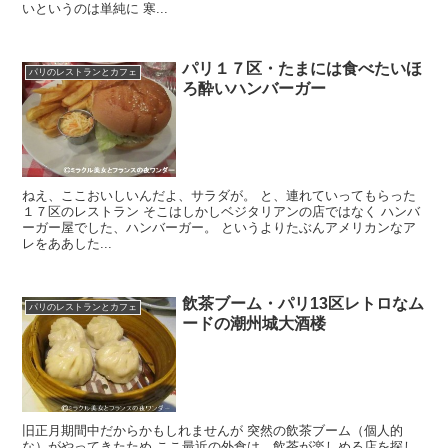
いというのは単純に 寒...
パリ１７区・たまには食べたいほ
パリのレストランとカフェ
ろ酔いハンバーガー
ねえ、ここおいしいんだよ、サラダが。 と、連れていってもらった
１７区のレストラン そこはしかしベジタリアンの店ではなく ハンバ
ーガー屋でした、ハンバーガー。 というよりたぶんアメリカンなア
レをああした...
飲茶ブーム・パリ13区レトロなム
パリのレストランとカフェ
ードの潮州城大酒楼
旧正月期間中だからかもしれませんが 突然の飲茶ブーム（個人的
な）がやってきたため ここ最近の外食は、飲茶が楽しめる店を探し