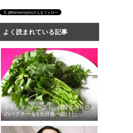
よく読まれている記事
デトックスハーブ！ 抗酸化力ＮＯ.1
のパクチーを1カ月食べ続けた