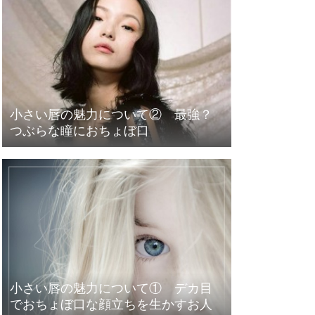
小さい唇の魅力について② 最強？
つぶらな瞳におちょぼ口
小さい唇の魅力について① デカ目
でおちょぼ口な顔立ちを生かすお人