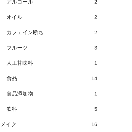
アルコール
2
オイル
2
カフェイン断ち
2
フルーツ
3
人工甘味料
1
食品
14
食品添加物
1
飲料
5
メイク
16