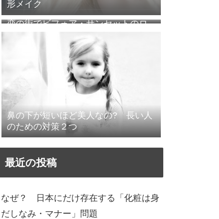
形メイク
恋の街でビフォア・サンセットのロ
ケ地をめぐる
鼻の下が短いほど美人なの? 長い人
のための対策２つ
最近の投稿
なぜ？ 日本にだけ存在する「化粧は身
だしなみ・マナー」問題