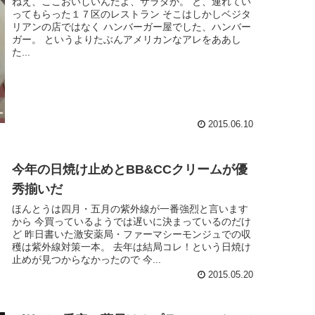
ねえ、ここおいしいんだよ、サラダが。 と、連れてい
ってもらった１７区のレストラン そこはしかしベジタ
リアンの店ではなく ハンバーガー屋でした、ハンバー
ガー。 というよりたぶんアメリカンなアレをああし
た...
2015.06.10
今年の日焼け止めとBB&CCクリームが優
秀揃いだ
ほんとうは四月・五月の紫外線が一番強烈と言います
から 今買っているようでは遅いに決まっているのだけ
ど 昨日書いた激安薬局・ファーマシーモンジュでの収
穫は紫外線対策一本。 去年は結局コレ！という日焼け
止めが見つからなかったので 今...
2015.05.20