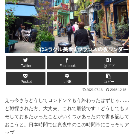
Twitter
Facebook
はてブ
Pocket
LINE
コピー
2021.07.13
2015.12.15
えっ今さらどうしてロンドン？もう終わったはずじゃ……
と戦慄された方、大丈夫、これで最後です！どうしてもメ
モしておきたかったことがいくつかあったので書き記して
おこうと。日本時間では真夜中のこの時間帯にこっそりア
ップ。