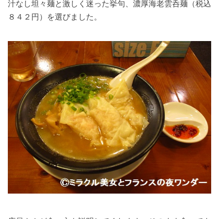
汁なし坦々麺と激しく迷った挙句、濃厚海老雲呑麺（税込
８４２円）を選びました。