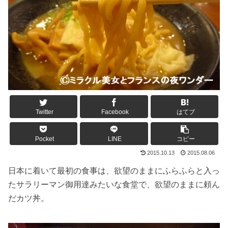
Twitter
Facebook
はてブ
Pocket
LINE
コピー
2015.10.13
2015.08.06
日本に着いて最初の食事は、欲望のままにふらふらと入っ
たサラリーマン御用達みたいな食堂で、欲望のままに頼ん
だカツ丼。