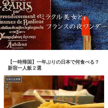
【一時帰国】一年ぶりの日本で何食べる？
新宿一人飯２選
日本の出来事