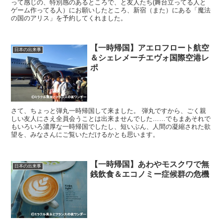
って感じの、特別感のあるところで、と友人たち(舞台立ってる人と
ゲーム作ってる人）にお願いしたところ、新宿（また）にある「魔法
の国のアリス」を予約してくれました。
【一時帰国】アエロフロート航空
日本の出来事
＆シェレメーチエヴォ国際空港レ
ポ
さて、ちょっと弾丸一時帰国して来ました。 弾丸ですから、ごく親
しい友人にさえ全員会うことは出来ませんでした……でもまあそれで
もいろいろ濃厚な一時帰国でしたし、短いぶん、人間の凝縮された欲
望を、みなさんにご覧いただけるかとも思います。
【一時帰国】あわやモスクワで無
日本の出来事
銭飲食＆エコノミー症候群の危機