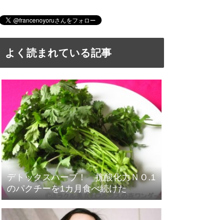
よく読まれている記事
デトックスハーブ！ 抗酸化力ＮＯ.1
のパクチーを1カ月食べ続けた