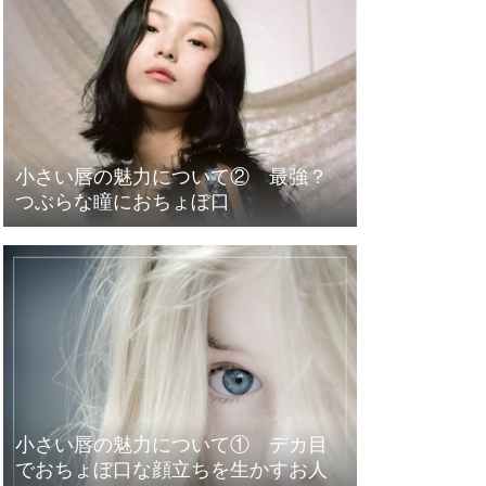
小さい唇の魅力について② 最強？
つぶらな瞳におちょぼ口
小さい唇の魅力について① デカ目
でおちょぼ口な顔立ちを生かすお人