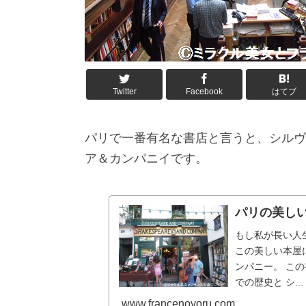
Twitter
Facebook
はてブ
パリで一番有名な書店と言うと、シルヴ
ア＆カンパニイです。
パリの美し
もし私が長い人
この美しい本屋
ンパニー。 こ
での歴史と シ...
www.francenoyoru.com