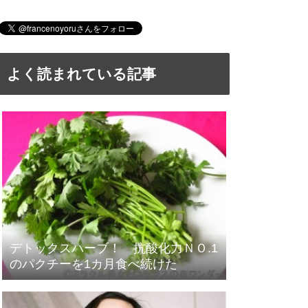
よく読まれている記事
デトックスハーブ！ 抗酸化力ＮＯ.1
のパクチーを1カ月食べ続けた