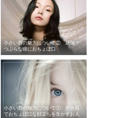
小さい唇の魅力について② 最強？
つぶらな瞳におちょぼ口
小さい唇の魅力について① デカ目
でおちょぼ口な顔立ちを生かすお人