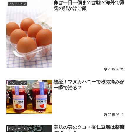
卵は一日一個までは嘘？海外で勇
インナーケア
気の卵かけご飯
2015.03.21
検証！マヌカハニーで喉の痛みが
インナーケア
一瞬で治る？
2015.02.11
美肌の実のクコ・杏仁豆腐は薬膳
インナーケア