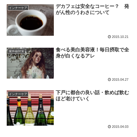
デカフェは安全なコーヒー？ 発
インナーケア
がん性のうわさについて
2015.10.21
食べる美白美容液！毎日摂取で全
紫外線対策
身が白くなるアレ
2015.04.27
下戸に都合の良い話・飲めば飲む
インナーケア
ほど老けていく
2015.04.03