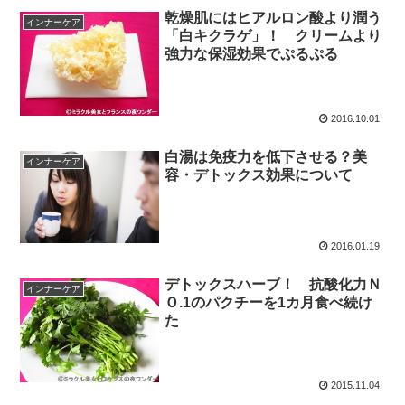
乾燥肌にはヒアルロン酸より潤う
インナーケア
「白キクラゲ」！ クリームより
強力な保湿効果でぷるぷる
2016.10.01
白湯は免疫力を低下させる？美
インナーケア
容・デトックス効果について
2016.01.19
デトックスハーブ！ 抗酸化力Ｎ
インナーケア
Ｏ.1のパクチーを1カ月食べ続け
た
2015.11.04