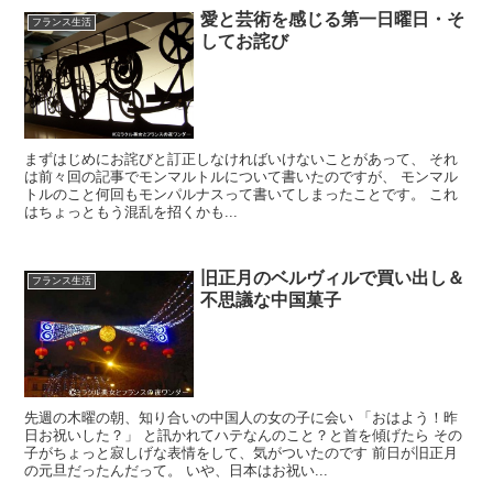
愛と芸術を感じる第一日曜日・そ
フランス生活
してお詫び
まずはじめにお詫びと訂正しなければいけないことがあって、 それ
は前々回の記事でモンマルトルについて書いたのですが、 モンマル
トルのこと何回もモンパルナスって書いてしまったことです。 これ
はちょっともう混乱を招くかも...
旧正月のベルヴィルで買い出し＆
フランス生活
不思議な中国菓子
先週の木曜の朝、知り合いの中国人の女の子に会い 「おはよう！昨
日お祝いした？」 と訊かれてハテなんのこと？と首を傾げたら その
子がちょっと寂しげな表情をして、気がついたのです 前日が旧正月
の元旦だったんだって。 いや、日本はお祝い...