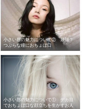
小さい唇の魅力について② 最強？
つぶらな瞳におちょぼ口
小さい唇の魅力について① デカ目
でおちょぼ口な顔立ちを生かすお人