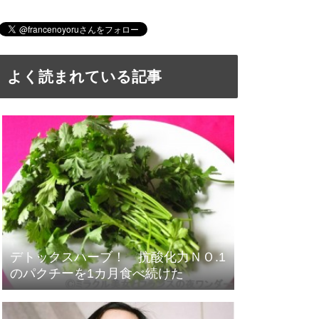
よく読まれている記事
デトックスハーブ！ 抗酸化力ＮＯ.1
のパクチーを1カ月食べ続けた