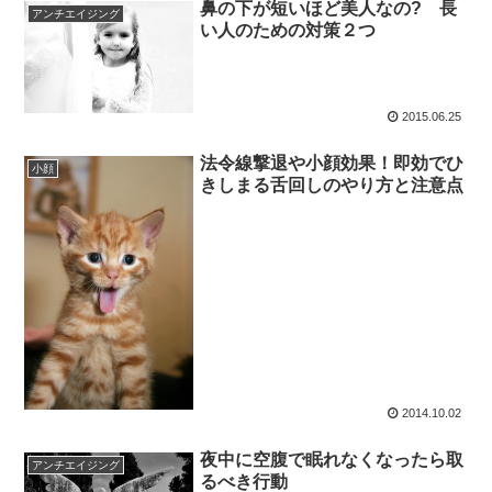
鼻の下が短いほど美人なの? 長
アンチエイジング
い人のための対策２つ
2015.06.25
法令線撃退や小顔効果！即効でひ
小顔
きしまる舌回しのやり方と注意点
2014.10.02
夜中に空腹で眠れなくなったら取
アンチエイジング
るべき行動