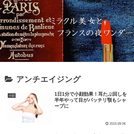
アンチエイジング
1日1分で小顔効果！耳たぶ回しを
小顔
半年やって目がパッチリ顎もシャ
ープに
2015.09.06