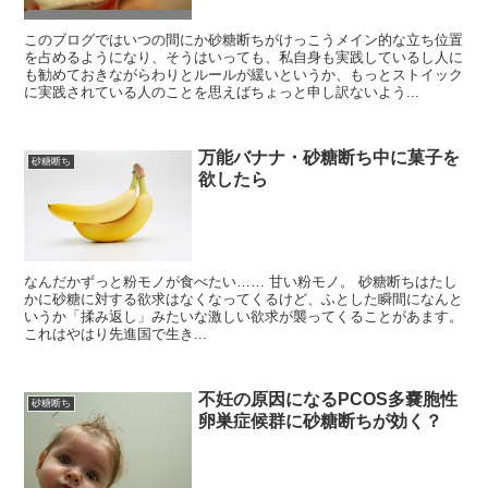
このブログではいつの間にか砂糖断ちがけっこうメイン的な立ち位置
を占めるようになり、そうはいっても、私自身も実践しているし人に
も勧めておきながらわりとルールが緩いというか、もっとストイック
に実践されている人のことを思えばちょっと申し訳ないよう...
万能バナナ・砂糖断ち中に菓子を
砂糖断ち
欲したら
なんだかずっと粉モノが食べたい…… 甘い粉モノ。 砂糖断ちはたし
かに砂糖に対する欲求はなくなってくるけど、ふとした瞬間になんと
いうか「揉み返し」みたいな激しい欲求が襲ってくることがあます。
これはやはり先進国で生き...
不妊の原因になるPCOS多嚢胞性
砂糖断ち
卵巣症候群に砂糖断ちが効く？