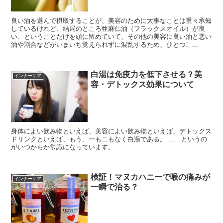
良い油を選んで摂取することが、美容のために大事なことは重々承知
しているけれど、結局のところ亜麻仁油（フラックスオイル）が良
い、ということだけを頭に留めていて、その他の美容に良い油と悪い
油や割合などがいまいち覚えられずに混乱するため、ひとつこ...
白湯は免疫力を低下させる？美
インナーケア
容・デトックス効果について
身体によい飲み物といえば、美容によい飲み物といえば、デトックス
ドリンクといえば、もう、一も二もなく白湯である。 ……というの
がいつからか常識になっています。
検証！マヌカハニーで喉の痛みが
インナーケア
一瞬で治る？