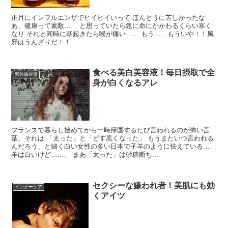
正月にインフルエンザでヒイヒイいって ほんとうに苦しかったな
あ、健康って素敵…… と思っていたら急に命にかかわるくらい寒く
なり それと同時に朝起きたら喉が痛い…… もう……もういや！！風
邪はうんざりだ！！ ...
食べる美白美容液！毎日摂取で全
紫外線対策
身が白くなるアレ
フランスで暮らし始めてから一時帰国するたび言われるのが怖い言
葉、それは 「太った」と「どす黒くなった」 もうまたいつ言われる
んだろう、と細く白い女性の多い日本で子羊のように怯えている……
羊は白いけど……。 まあ「太った」は砂糖断ち...
セクシーな嫌われ者！美肌にも効
インナーケア
くアイツ