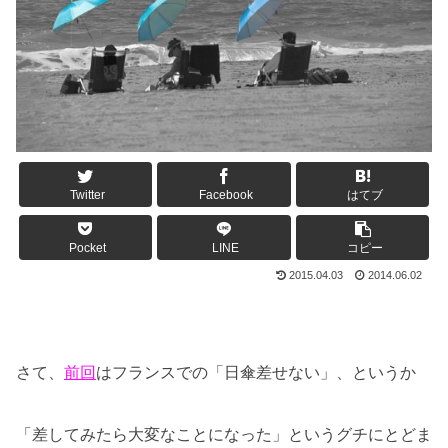
Twitter
Facebook
はてブ
Pocket
LINE
コピー
2015.04.03
2014.06.02
さて、
前回
はフランスでの「日傘差せない」、というか
「差してみたら大変なことになった」というグチにとどま