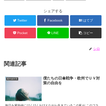
シェアする
Twitter
Facebook
はてブ
Pocket
LINE
コピー
シロ
関連記事
僕たちの日傘戦争・欧州でＵＶ対
紫外線対策
策の自由を
毎日を紫外線にびくびくおびえながら生きているこの私が このフラ