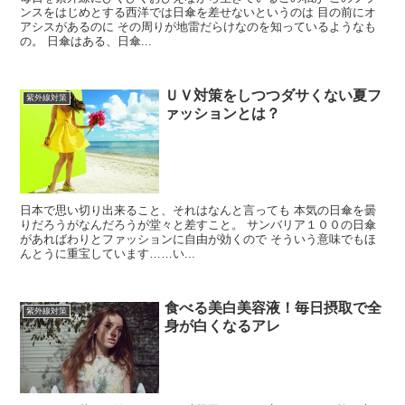
ンスをはじめとする西洋では日傘を差せないというのは 目の前にオ
アシスがあるのに その周りが地雷だらけなのを知っているようなも
の。 日傘はある、日傘...
ＵＶ対策をしつつダサくない夏フ
紫外線対策
ァッションとは？
日本で思い切り出来ること、それはなんと言っても 本気の日傘を曇
りだろうがなんだろうが堂々と差すこと。 サンバリア１００の日傘
があればわりとファッションに自由が効くので そういう意味でもほ
んとうに重宝しています……い...
食べる美白美容液！毎日摂取で全
紫外線対策
身が白くなるアレ