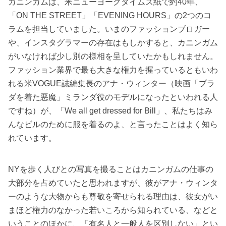
カニンガムは、米ニューヨークタイムズ紙で約40年、
「ON THE STREET」「EVENING HOURS」の2つのコ
ラムを担当していました。いまのファッションブロガー
や、インスタグラマーの存在はもしかすると、カニンガム
がいなければ少し別の様相を呈していたかもしれません。
ファッション業界で最も大きな権力を握っているともいわ
れる米VOGUE誌編集長のアナ・ウィンター（映画「プラ
ダを着た悪魔」ミランダ役のモデルになったといわれる人
ですね）が、「We all get dressed for Bill」、私たちはみ
んなビルのために服を着るのよ、と言ったことはよく知ら
れています。
NYを歩く人びとの写真を撮ることはカニンガムの仕事の
大部分を占めていたと思われますが、彼がアナ・ウィンタ
ーのような大物からも尊敬を寄せられる理由は、彼女がい
まほど権力のなかった若いころから知られている、などと
いうことのほかに、「有名人と一般人を区別しない」とい