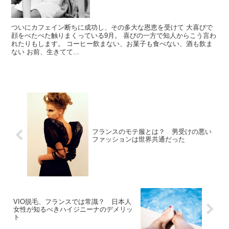
ついにカフェイン断ちに成功し、その多大な恩恵を受けて 大喜びで
顔をぺたぺた触りまくっている9月。 喜びの一方で知人からこう言わ
れたりもします。 コーヒー飲まない、お菓子も食べない、酒も飲ま
ない お前、生きてて...
フランスのモテ服とは？ 男受けの悪い
ファッションは世界共通だった
VIO脱毛、フランスでは常識？ 日本人
女性が知るべきハイジニーナのデメリッ
ト