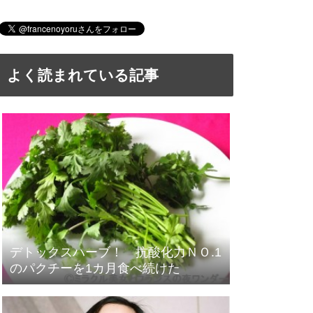
よく読まれている記事
デトックスハーブ！ 抗酸化力ＮＯ.1
のパクチーを1カ月食べ続けた