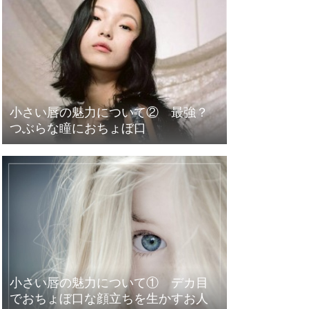
小さい唇の魅力について② 最強？
つぶらな瞳におちょぼ口
小さい唇の魅力について① デカ目
でおちょぼ口な顔立ちを生かすお人