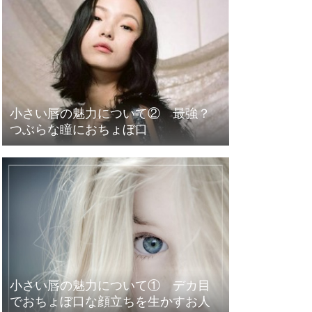
小さい唇の魅力について② 最強？
つぶらな瞳におちょぼ口
小さい唇の魅力について① デカ目
でおちょぼ口な顔立ちを生かすお人