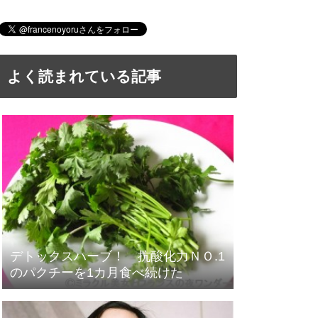
よく読まれている記事
デトックスハーブ！ 抗酸化力ＮＯ.1
のパクチーを1カ月食べ続けた